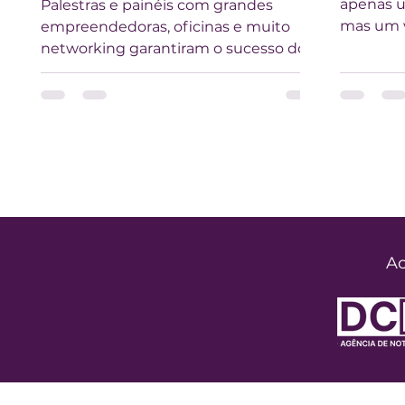
apenas u
Palestras e painéis com grandes
mas um v
empreendedoras, oficinas e muito
inovação 
networking garantiram o sucesso do
evento promovido pelo CMEC em
São...
Ac