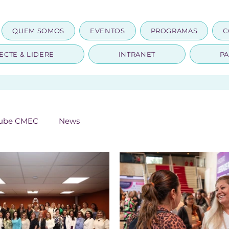
QUEM SOMOS
EVENTOS
PROGRAMAS
C
ECTE & LIDERE
INTRANET
PA
Clube CMEC
News