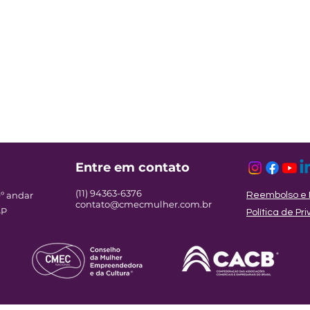
Entre em contato
(11) 94363-6376
9º andar
Reembolso e 
contato@cmecmulher.com.br
SP
Política de P