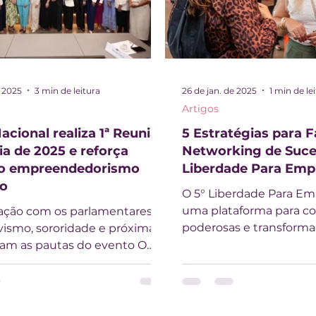
e 2025
3 min de leitura
26 de jan. de 2025
1 min de le
Artigos
cional realiza 1ª Reunião
5 Estratégias para F
ia de 2025 e reforça
Networking de Suce
ao empreendedorismo
Liberdade Para Emp
no
O 5° Liberdade Para E
uma plataforma para c
ção com os parlamentares,
poderosas e transforma
ivismo, sororidade e próximas
Organizado pelo Conselh
ram as pautas do evento O
 Nacional da Mulher...