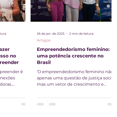
itura
26 de jan. de 2025
2 min de leitura
Artigos
azer
Empreendedorismo feminino:
sso no
uma potência crescente no
reender
Brasil
mpreender é
‘O empreendedorismo feminino não é
onexões
apenas uma questão de justiça social,
doras.
mas um vetor de crescimento e
o da Mulher...
inovação para a nossa economia’ No...