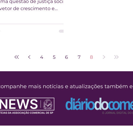
ma questão de justiça social,
etor de crescimento e
para a nossa economia'...
4
5
6
7
8
ompanhe mais notícias e atualizações também 