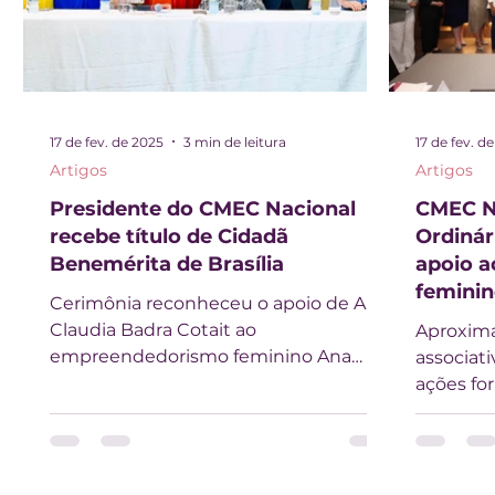
17 de fev. de 2025
3 min de leitura
17 de fev. d
Artigos
Artigos
Presidente do CMEC Nacional
CMEC Na
recebe título de Cidadã
Ordinár
Benemérita de Brasília
apoio 
femini
Cerimônia reconheceu o apoio de Ana
Claudia Badra Cotait ao
Aproxima
empreendedorismo feminino Ana
associat
Claudia Badra Cotait, presidente do
ações fo
CMEC...
Conselho