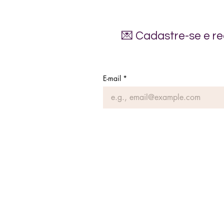
💌 Cadastre-se e r
E-mail
*
Endereço
Rua Boa Vista, 76 - 
Centro São Paulo - 
CEP 01014-911