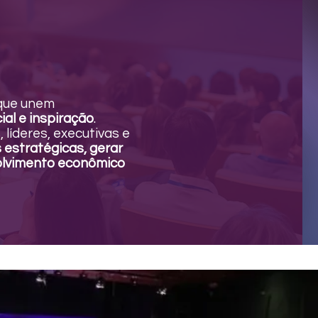
que unem
al e inspiração
.
íderes, executivas e
estratégicas, gerar
volvimento econômico