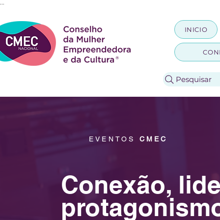
...
INICIO
CON
Pesquisar
EVENTOS
CMEC
Conexão, lid
protagonism