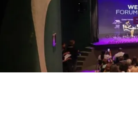
O CMEC pro
empreended