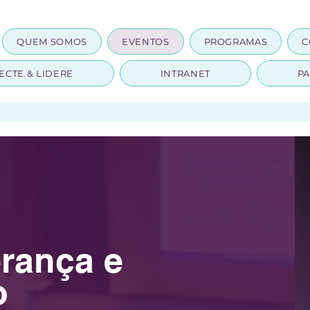
QUEM SOMOS
EVENTOS
PROGRAMAS
C
ECTE & LIDERE
INTRANET
PA
erança e
o