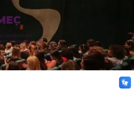
CMEC
 cenário do
ernacional.