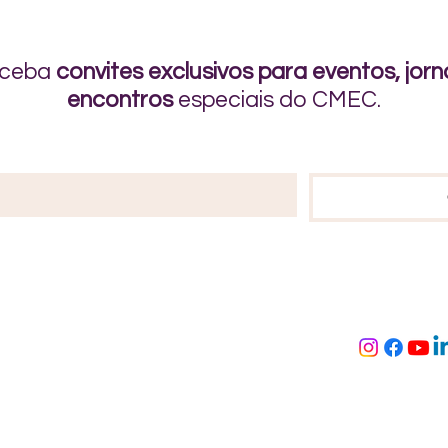
eceba
convites exclusivos para eventos, jo
encontros
especiais do CMEC.
Entre em contato
(11) 94363-6376
9º andar
Reembolso e 
contato@cmecmulher.com.br
SP
Política de P