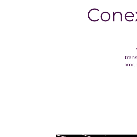
Cone
tran
limit