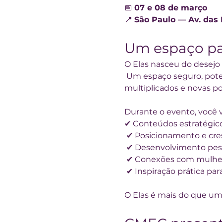
📅 
07 e 08 de março
📍 
São Paulo — Av. das
Um espaço par
O Elas nasceu do desejo
 Um espaço seguro, potente e inspirador, onde experiências são compartilhadas, aprendizados são 
multiplicados e novas po
Durante o evento, você v
✔ Conteúdos estratégico
 ✔ Posicionamento e cre
 ✔ Desenvolvimento pes
 ✔ Conexões com mulh
 ✔ Inspiração prática pa
O Elas é mais do que um