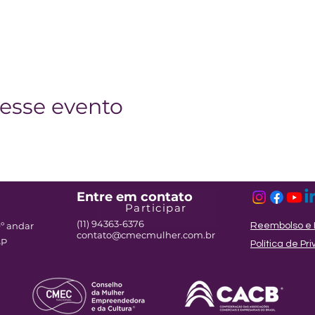
esse evento
Entre em contato
Participar
(11) 94363-6376
9º andar
Reembolso e 
contato@cmecmulher.com.br
SP
Política de P