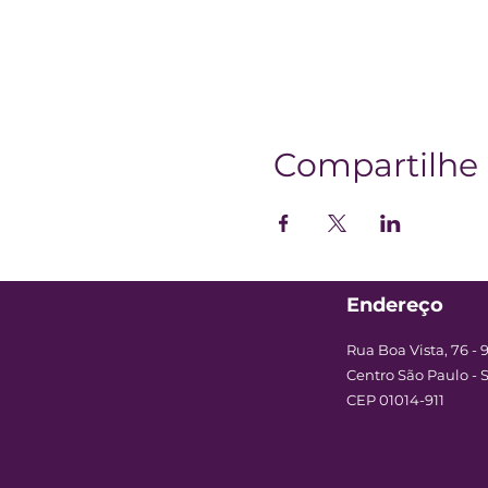
Compartilhe 
Endereço
Rua Boa Vista, 76 - 
Centro São Paulo - 
CEP 01014-911