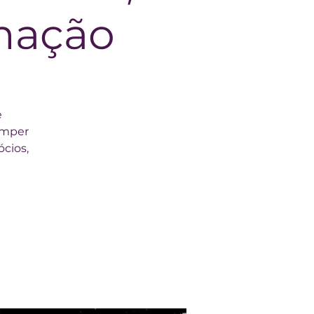
mação
e
omper
ócios,