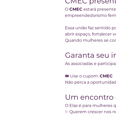
CMEC present
O 
CMEC
 estará present
empreendedorismo femini
Essa união faz sentido 
abrir espaço, fortalecer 
Quando mulheres se con
Garanta seu i
As associadas e partici
🎟 Use o cupom: 
CMEC
Não perca a oportunidade
Um encontro 
O Elas é para mulheres q
✨ Querem crescer nos n