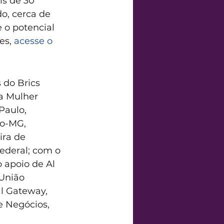
is de 30 
o, cerca de 
 o potencial 
s, 
acesse o 
 do Brics 
a Mulher 
Paulo, 
o-MG, 
ira de 
ederal; com o 
 apoio de Al 
União 
l Gateway, 
 Negócios, 