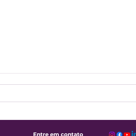
Caravana Equifax e CMEC
Ana 
encerram ciclo com a
“Es
participação de mais de
ince
600 empreendedores e
pess
Entre em contato