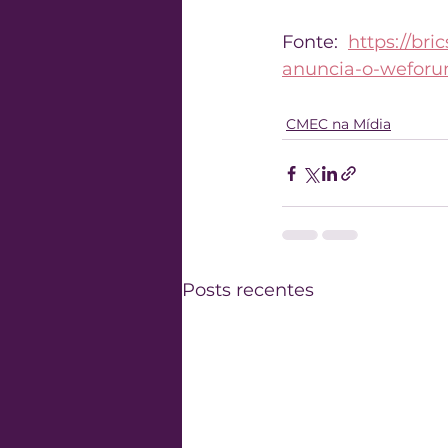
Fonte:  
https://bri
anuncia-o-weforum
CMEC na Mídia
Posts recentes