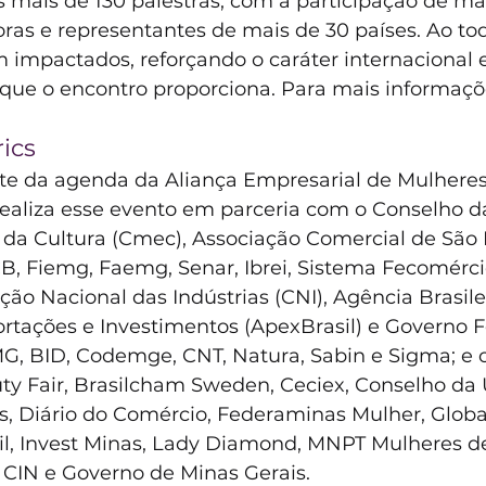
s mais de 130 palestras, com a participação de ma
ras e representantes de mais de 30 países. Ao tod
m impactados, reforçando o caráter internacional e
que o encontro proporciona. Para mais informaçõe
ics
arte da agenda da Aliança Empresarial de Mulheres
realiza esse evento em parceria com o Conselho d
a Cultura (Cmec), Associação Comercial de São 
, Fiemg, Faemg, Senar, Ibrei, Sistema Fecomérci
ão Nacional das Indústrias (CNI), Agência Brasile
tações e Investimentos (ApexBrasil) e Governo F
G, BID, Codemge, CNT, Natura, Sabin e Sigma; e o
uty Fair, Brasilcham Sweden, Ceciex, Conselho da 
, Diário do Comércio, Federaminas Mulher, Globa
l, Invest Minas, Lady Diamond, MNPT Mulheres de
 CIN e Governo de Minas Gerais.