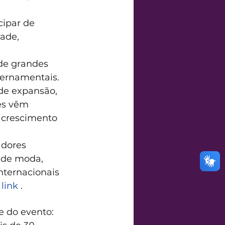
cipar de 
ade, 
de grandes 
vernamentais. 
de expansão, 
es vêm 
 crescimento 
dores 
s de moda, 
nternacionais 
link 
.
 do evento: 