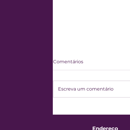
Comentários
Escreva um comentário
Lideranças do
associativismo ressaltam
capilaridade da CACB
Endereço