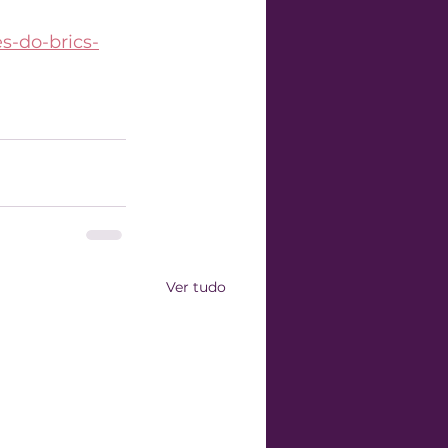
es-do-brics-
Ver tudo