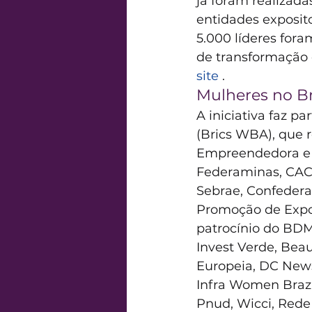
já foram realizada
entidades exposito
5.000 líderes fora
de transformação 
site 
.
Mulheres no Br
A iniciativa faz p
(Brics WBA), que 
Empreendedora e d
Federaminas, CACB
Sebrae, Confederaç
Promoção de Expor
patrocínio do BDM
Invest Verde, Bea
Europeia, DC News
Infra Women Brazi
Pnud, Wicci, Rede