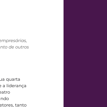
empresárias, 
nto de outros 
ua quarta 
 a liderança 
eatro 
indo 
tores, tanto 